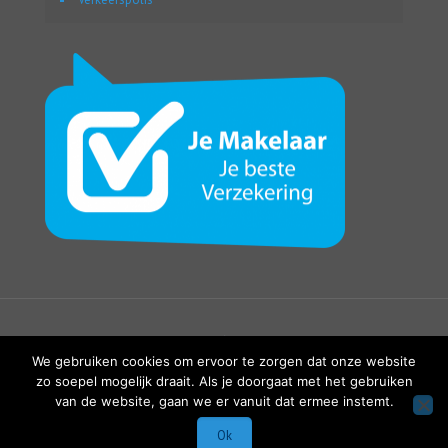
We gebruiken cookies om ervoor te zorgen dat onze website
zo soepel mogelijk draait. Als je doorgaat met het gebruiken
2017 © copyright Webassur.be - Powered by
Modulink.be -
van de website, gaan we er vanuit dat ermee instemt.
Webassur
Ok