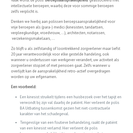
Vaak wordt de polis ‘
beroepsaansprakelijkheid
’ geassocieerd met
intellectuele beroepen, waarbij deze voor sommige beroepen
zelfs verplicht is.
Denken we hierbij aan polissen beroepsaansprakelijkheid voor
vrije beroepen als (para-) medici (kinesisten, tandartsen,
verpleegkundige, vroedvrouw, …), architecten, notarissen,
verzekeringsmakelaars, …
Zo blijft u als zelfstandig of loontrekkend zorgverlener maar liefst
20 jaar verantwoordelijk voor elke gestelde handeling, ook
wanneer u ondertussen van werkgever verandert, uw activiteit als
zorgverlener stopzet of met pensioen gaat. Zelfs wanneer u
overlijdt kan de aansprakelijkheid retro-actief overgedragen
worden op uw erfgenamen.
Een voorbeeld:
Een kinesist struikelt tijdens een huisbezoek over het tapijt en
verwondt bij zijn val daarbij de patiënt. Hier verleent de polis
BA Uitbating tussenkomst gezien het niet-contractuele
karakter van het schadegeval.
Tengevolge van een foutieve behandeling, raakt de patiënt
van een kinesist verlamd. Hier verleent de polis