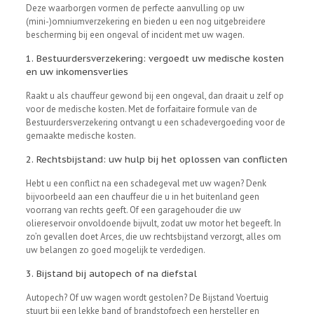
Deze waarborgen vormen de perfecte aanvulling op uw
(mini-)omniumverzekering en bieden u een nog uitgebreidere
bescherming bij een ongeval of incident met uw wagen.
1. Bestuurdersverzekering: vergoedt uw medische kosten
en uw inkomensverlies
Raakt u als chauffeur gewond bij een ongeval, dan draait u zelf op
voor de medische kosten. Met de forfaitaire formule van de
Bestuurdersverzekering ontvangt u een schadevergoeding voor de
gemaakte medische kosten.
2. Rechtsbijstand: uw hulp bij het oplossen van conflicten
Hebt u een conflict na een schadegeval met uw wagen? Denk
bijvoorbeeld aan een chauffeur die u in het buitenland geen
voorrang van rechts geeft. Of een garagehouder die uw
oliereservoir onvoldoende bijvult, zodat uw motor het begeeft. In
zo’n gevallen doet Arces, die uw rechtsbijstand verzorgt, alles om
uw belangen zo goed mogelijk te verdedigen.
3. Bijstand bij autopech of na diefstal
Autopech? Of uw wagen wordt gestolen? De Bijstand Voertuig
stuurt bij een lekke band of brandstofpech een hersteller en