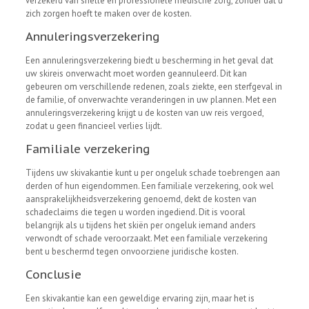
verzekerd van snelle en professionele medische zorg, zonder dat u
zich zorgen hoeft te maken over de kosten.
Annuleringsverzekering
Een annuleringsverzekering biedt u bescherming in het geval dat
uw skireis onverwacht moet worden geannuleerd. Dit kan
gebeuren om verschillende redenen, zoals ziekte, een sterfgeval in
de familie, of onverwachte veranderingen in uw plannen. Met een
annuleringsverzekering krijgt u de kosten van uw reis vergoed,
zodat u geen financieel verlies lijdt.
Familiale verzekering
Tijdens uw skivakantie kunt u per ongeluk schade toebrengen aan
derden of hun eigendommen. Een familiale verzekering, ook wel
aansprakelijkheidsverzekering genoemd, dekt de kosten van
schadeclaims die tegen u worden ingediend. Dit is vooral
belangrijk als u tijdens het skiën per ongeluk iemand anders
verwondt of schade veroorzaakt. Met een familiale verzekering
bent u beschermd tegen onvoorziene juridische kosten.
Conclusie
Een skivakantie kan een geweldige ervaring zijn, maar het is