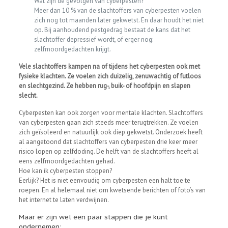
Wat zijn de gevolgen van cyberpesten?
Meer dan 10 % van de slachtoffers van cyberpesten voelen
zich nog tot maanden later gekwetst. En daar houdt het niet
op. Bij aanhoudend pestgedrag bestaat de kans dat het
slachtoffer depressief wordt, of erger nog:
zelfmoordgedachten krijgt.
Vele slachtoffers kampen na of tijdens het cyberpesten ook met
fysieke klachten. Ze voelen zich duizelig, zenuwachtig of futloos
en slechtgezind. Ze hebben rug-, buik- of hoofdpijn en slapen
slecht.
Cyberpesten kan ook zorgen voor mentale klachten. Slachtoffers
van cyberpesten gaan zich steeds meer terugtrekken. Ze voelen
zich geïsoleerd en natuurlijk ook diep gekwetst. Onderzoek heeft
al aangetoond dat slachtoffers van cyberpesten drie keer meer
risico lopen op zelfdoding. De helft van de slachtoffers heeft al
eens zelfmoordgedachten gehad.
Hoe kan ik cyberpesten stoppen?
Eerlijk? Het is niet eenvoudig om cyberpesten een halt toe te
roepen. En al helemaal niet om kwetsende berichten of foto’s van
het internet te laten verdwijnen.
Maar er zijn wel een paar stappen die je kunt
ondernemen: