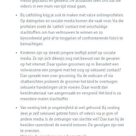
media geplaatst en gedeeld. De actualiteit leert ons dat die
video’s in een mum van tijd viraal gaan.
Bij catfishing krijg je ook te maken met valse onlineprofielen.
Op datingsites en sociale media komen die vaak voor. Via die
profielen zoekt de ‘catfish’ contact met onschuldige
slachtoffers om hun vertrouwen te winnen en zo
bijvoorbeeld geld af te troggelen of confronterende foto’s te
bemachtigen.
Kinderen zijn op steeds jongere leeftijd actief op sociale
media. Ze zijn zich dikwijls nog niet bewust van de gevaren
op het internet. Daar spelen groomers op in. Benadert een
volwassene een jongere met het oog op seksueel contact?
Dan spreekt men over grooming. Via de webcam of via
chatberichten probeert de groomer het kind te overtuigen
seksuele handelingen uit te voeren. Daar wordt dan
beeldmateriaal van aangemaakt en verspreid. Het kind is zo
meerdere malen slachtoffer.
Van sexting heb je ongetwijfeld al wel gehoord. Bij sexting
deel je zelf seksueel getinte foto’s of video’s via je gsm of
andere media. Is de ontvanger van slechte wil? Dan kan hij de
beelden razendsnel de wereld insturen. De gevolgen zijn niet
te overzien.