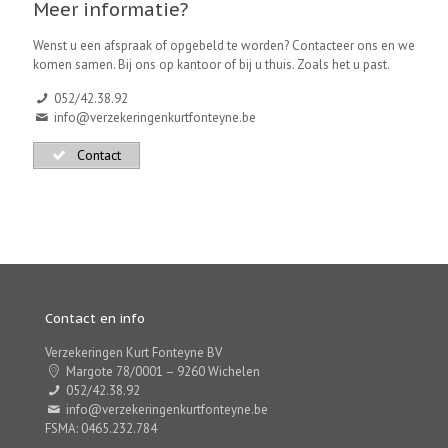
Meer informatie?
Wenst u een afspraak of opgebeld te worden? Contacteer ons en we
komen samen. Bij ons op kantoor of bij u thuis. Zoals het u past.
052/42.38.92
info@verzekeringenkurtfonteyne.be
Contact
Contact en info
Verzekeringen Kurt Fonteyne BV
Margote 78/0001 – 9260 Wichelen
052/42.38.92
info@verzekeringenkurtfonteyne.be
FSMA: 0465.232.784