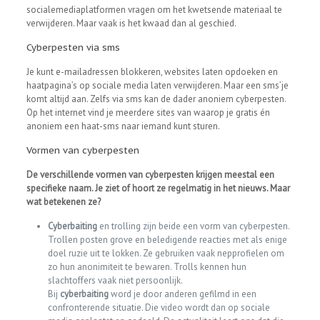
socialemediaplatformen vragen om het kwetsende materiaal te
verwijderen. Maar vaak is het kwaad dan al geschied.
Cyberpesten via sms
Je kunt e-mailadressen blokkeren, websites laten opdoeken en
haatpagina’s op sociale media laten verwijderen. Maar een sms’je
komt altijd aan. Zelfs via sms kan de dader anoniem cyberpesten.
Op het internet vind je meerdere sites van waarop je gratis én
anoniem een haat-sms naar iemand kunt sturen.
Vormen van cyberpesten
De verschillende vormen van cyberpesten krijgen meestal een
specifieke naam. Je ziet of hoort ze regelmatig in het nieuws. Maar
wat betekenen ze?
Cyberbaiting
en trolling zijn beide een vorm van cyberpesten.
Trollen posten grove en beledigende reacties met als enige
doel ruzie uit te lokken. Ze gebruiken vaak nepprofielen om
zo hun anonimiteit te bewaren. Trolls kennen hun
slachtoffers vaak niet persoonlijk.
Bij
cyberbaiting
word je door anderen gefilmd in een
confronterende situatie. Die video wordt dan op sociale