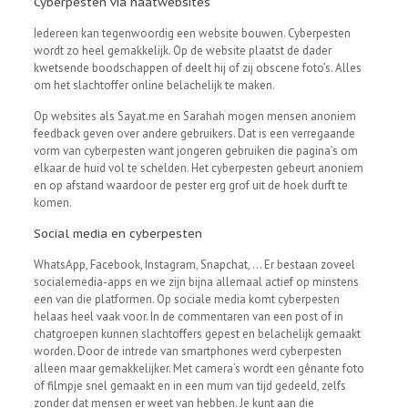
Cyberpesten via haatwebsites
Iedereen kan tegenwoordig een website bouwen. Cyberpesten
wordt zo heel gemakkelijk. Op de website plaatst de dader
kwetsende boodschappen of deelt hij of zij obscene foto’s. Alles
om het slachtoffer online belachelijk te maken.
Op websites als Sayat.me en Sarahah mogen mensen anoniem
feedback geven over andere gebruikers. Dat is een verregaande
vorm van cyberpesten want jongeren gebruiken die pagina’s om
elkaar de huid vol te schelden. Het cyberpesten gebeurt anoniem
en op afstand waardoor de pester erg grof uit de hoek durft te
komen.
Social media en cyberpesten
WhatsApp, Facebook, Instagram, Snapchat, … Er bestaan zoveel
socialemedia-apps en we zijn bijna allemaal actief op minstens
een van die platformen. Op sociale media komt cyberpesten
helaas heel vaak voor. In de commentaren van een post of in
chatgroepen kunnen slachtoffers gepest en belachelijk gemaakt
worden. Door de intrede van smartphones werd cyberpesten
alleen maar gemakkelijker. Met camera’s wordt een gênante foto
of filmpje snel gemaakt en in een mum van tijd gedeeld, zelfs
zonder dat mensen er weet van hebben. Je kunt aan die