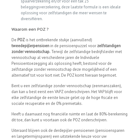
spaarverzekering en/of voor een tak 23
beleggingsverzekering, deze laatste formule is een ideale
oplossing voor zelfstandigen die meer wensen te
diversifiëren.
Waarom een POZ ?
De
POZ
is het ontbrekende stukje (aanvullend)
tweedepijlerpensioen
in de pensioenpuzzel voor
zelfstandigen
zonder vennootschap.
Terwijl de zelfstandige bedrijfsleider met
vennootschap al verscheidene jaren de Individuele
Pensioentoezegging als oplossing heeft, bestond voor de
zelfstandige zonder vennootschap deze mogelijkheid of een
alternatief tot voor kort niet. De POZ komt hieraan tegemoet.
Bent u een zelfstandige zonder vennootschap (eenmanszaken),
dan kan u best eerst een VAPZ onderschrijven. Het VAP blijft voor
elke zelfstandige de eerste keuze gelet op de hoge fiscale en
sociale recuperatie en de 0% premietaks.
Heeft u daarnaast nog financiële ruimte en laat de 80%-berekening
dit toe, dan kunt u voortaan ook de POZ onderschrijven.
Uiteraard blijven ook de derdepijler-pensioenen (pensioensparen
en langetermijnsparen) een uitstekende keuze voor uw