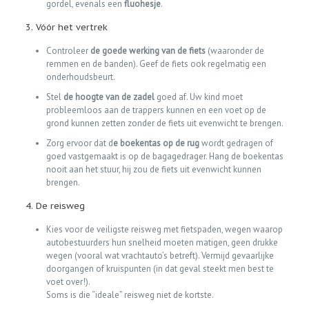
gordel, evenals een
fluohesje
.
3. Vóór het vertrek
Controleer
de goede werking van de fiets
(waaronder de
remmen en de banden). Geef de fiets ook regelmatig een
onderhoudsbeurt.
Stel
de hoogte van de zadel
goed af. Uw kind moet
probleemloos aan de trappers kunnen en een voet op de
grond kunnen zetten zonder de fiets uit evenwicht te brengen.
Zorg ervoor dat d
e boekentas op de rug
wordt gedragen of
goed vastgemaakt is op de bagagedrager. Hang de boekentas
nooit aan het stuur, hij zou de fiets uit evenwicht kunnen
brengen.
4. De reisweg
Kies voor de veiligste reisweg met fietspaden, wegen waarop
autobestuurders hun snelheid moeten matigen, geen drukke
wegen (vooral wat vrachtauto’s betreft). Vermijd gevaarlijke
doorgangen of kruispunten (in dat geval steekt men best te
voet over!).
Soms is die “ideale” reisweg niet de kortste.