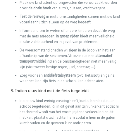
Maak uw kind attent op ongevallen die veroorzaakt worden
door
de dode hoek
van auto’s, bussen, vrachtwagens, …
Test de reisweg
in reële omstandigheden samen met uw kind
vooraleer hij zich alleen op de weg begeeft.
Informeer u om te weten of andere kinderen dezelfde weg
met de fiets afleggen:
in groep rijden
biedt meer veiligheid
inzake zichtbaarheid en in geval van problemen.
De weersomstandigheden wijzigen in de loop van het jaar
afhankelijk van de seizoenen. Voorzie dus een
alternatief
transportmiddel
indien de omstandigheden niet meer veilig
zijn (stormweer, hevige regen, ijzel, sneeuw, …).
Zorg voor een
antidiefstalsysteem
(bvb. fietsslot) en ga na
waar het kind zijn fiets in de school kan achterlaten.
5. Indien u uw kind met de fiets begeleidt
Indien uw kind
weinig ervaring
heeft, kunt u hem best naar
school begeleiden. Rij in dit geval aan zijn linkerkant zodat hij
beschermd wordt van het voorbijrijdend verkeer. Indien dit
niet kan, plaatst u zich achter hem zodat u hem in de gaten
kunt houden en de gevaren kunt anticiperen.