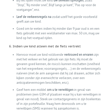
Bij het rijden moet uw kind
uw bevelen opvolgen
, zoals
“Stop”, “Rij minder snel”, Blijf langs je kant”, “Pas op voor de
voetganger”, enz.
Leef de verkeersregels na
zodat uzelf het goede voorbeeld
geeft aan uw kind.
Goed om te weten: indien hij minder dan 9 jaar oud is en een
fiets gebruikt met een wieldiameter van max. 50 cm, mag uw
kind op het voetpad rijden.
6. Indien uw kind alleen met de fiets vertrekt
Hiervoor moet uw kind voldoende
vertrouwd en ervaren
zijn
met het verkeer en het gebruik van zijn fiets. Hij moet de
gevaren goed kennen, de risico’s kunnen inschatten (snelheid
van het wegverkeer, voorrangsregels, …) en de verkeersregels
naleven (met de arm aangeven dat hij zal draaien, achter zich
kijken zonder zijn evenwicht te verliezen, over een
anticipatievermogen beschikken, enz.).
Geef hem een middel
om u te verwittigen
in geval van
problemen (een GSM of plaatsen waar hij u kan verwittigen in
geval van nood). Steek uw contactgegevens in zijn boekentas
of in zijn portefeuille. Vraag hem desnoods om u te
verwittigen (SMS) wanneer hij aangekomen is.