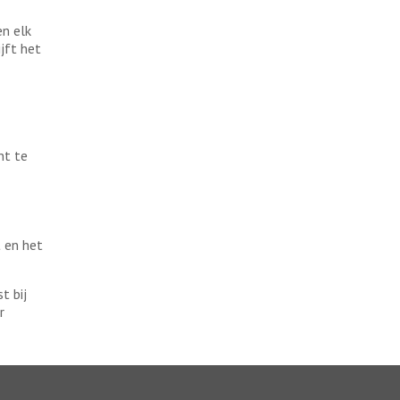
en elk
ijft het
nt te
t en het
t bij
r