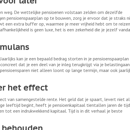
voor later
en weg. De wettelijke pensioenen volstaan zelden om dezelfde
en pensioenspaarplan op te bouwen, zorg je ervoor dat je straks n
wt een extra buffer op, waarmee je meer vrijheid hebt om te reizen
hankelijkheid is geen luxe, het is een zekerheid die je jezelf vand
timulans
Jaarlijks kan je een bepaald bedrag storten in je pensioenspaarplan
ncreet dat je een deel van je inleg terugkrijgt via je belastingaan
ensioensparen niet alleen loont op lange termijn, maar ook jaarlij
er het effect
ect van samengestelde rente. Het geld dat je spaart, levert niet a
e leeftijd begint, heeft je pensioenkapitaal tientallen jaren de tij
n tot een indrukwekkend kapitaal. Tijd is in dit verhaal je beste
de behouden