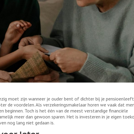
ezig moet zijn wanneer je ouder bent of dichter bij je pensioenleeft
roter de voordelen. Als verzekeringsmakelaar horen we vaak dat me
 beginnen. Toch is het één van de meest verstandige financiële
amelijk meer dan gewoon sparen. Het is investeren in je eigen toeko
en nog lang niet gedaan is.