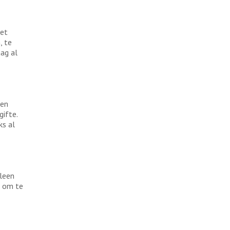
iet
, te
aag al
 en
gifte.
ks al
lleen
d om te