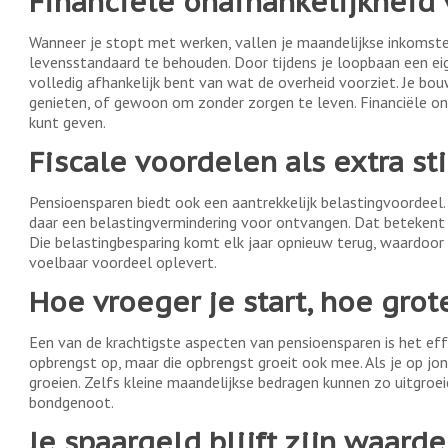
Financiële onafhankelijkheid 
Wanneer je stopt met werken, vallen je maandelijkse inkomst
levensstandaard te behouden. Door tijdens je loopbaan een eig
volledig afhankelijk bent van wat de overheid voorziet. Je bou
genieten, of gewoon om zonder zorgen te leven. Financiële onaf
kunt geven.
Fiscale voordelen als extra s
Pensioensparen biedt ook een aantrekkelijk belastingvoordeel. 
daar een belastingvermindering voor ontvangen. Dat betekent co
Die belastingbesparing komt elk jaar opnieuw terug, waardoor p
voelbaar voordeel oplevert.
Hoe vroeger je start, hoe grot
Een van de krachtigste aspecten van pensioensparen is het eff
opbrengst op, maar die opbrengst groeit ook mee. Als je op jong
groeien. Zelfs kleine maandelijkse bedragen kunnen zo uitgroeie
bondgenoot.
Je spaargeld blijft zijn waar