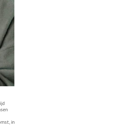
ijd
nsen
mst, in