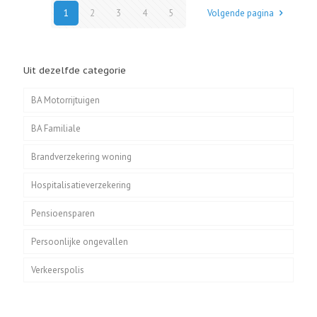
1
2
3
4
5
Volgende pagina
Uit dezelfde categorie
BA Motorrijtuigen
BA Familiale
Brandverzekering woning
Hospitalisatieverzekering
Pensioensparen
Persoonlijke ongevallen
Verkeerspolis