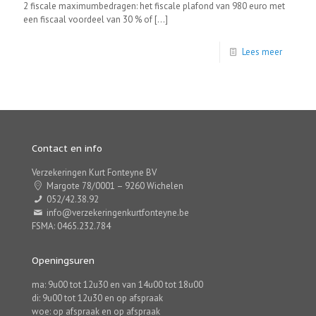
2 fiscale maximumbedragen: het fiscale plafond van 980 euro met
een fiscaal voordeel van 30 % of
[…]
Lees meer
Contact en info
Verzekeringen Kurt Fonteyne BV
Margote 78/0001 – 9260 Wichelen
052/42.38.92
info@verzekeringenkurtfonteyne.be
FSMA: 0465.232.784
Openingsuren
ma: 9u00 tot 12u30 en van 14u00 tot 18u00
di: 9u00 tot 12u30 en op afspraak
woe: op afspraak en op afspraak